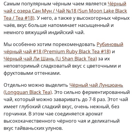
Самым популярным чёрным чаем является
Чёрный
чай с озера Сан Мун / Чай №18 (Sun Moon Lake Black
Tea / Tea #18)
. У него, а также у высокогорных чёрных
чаёв, вкус больше напоминает насыщенный и
немного вяжущий индийский чай.
Мы особенно хотим порекомендовать
Рубиновый
чёрный чай #18 (Premium Ruby Black Tea #18)
и
Чёрный чай Ли Шань (Li Shan Black Tea)
за их
неповторимый сладковатый вкус с цветочными и
фруктовыми оттенками.
Отдельно можно выделить
Чёрный чай Лунцюань
(Longquan Black Tea)
. Это сильно ферментированный
чай, который можно заваривать до 7-8 раз. Этот чай
имеет глубокий сладкий вкус, очень нежный, без
горчинки. В этом чае соединяется аромат
высококачественного чёрного чая и деликатный
вкус тайваньских улунов.