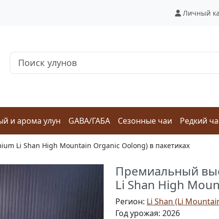
Личный к
й и арома улун
GABA/ГАБА
Сезонные чаи
Редкий ч
m Li Shan High Mountain Organic Oolong) в пакетиках
Премиальный выс
Li Shan High Moun
Регион:
Li Shan (Li Mountai
Год урожая: 2026