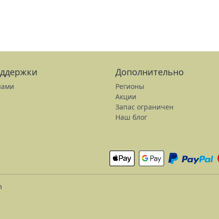
оддержки
Дополнительно
нами
Регионы
Акции
Запас ограничен
Наш блог
m