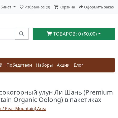
абинет
Избранное (0)
Корзина
Оформить заказ
ТОВАРОВ: 0 ($0.00)
ай
Победители
Наборы
Акции
Блог
окогорный улун Ли Шань (Premium
tain Organic Oolong) в пакетиках
n / Pear Mountain) Area