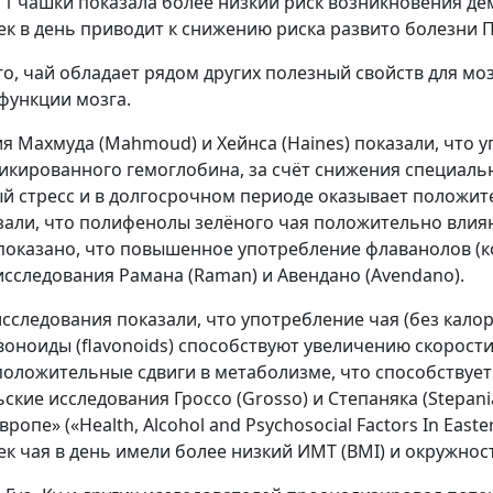
 1 чашки показала более низкий риск возникновения деме
ек в день приводит к снижению риска развито болезни 
о, чай обладает рядом других полезный свойств для мо
функции мозга.
я Махмуда (Mahmoud) и Хейнса (Haines) показали, что у
икированного гемоглобина, за счёт снижения специаль
й стресс и в долгосрочном периоде оказывает положит
зали, что полифенолы зелёного чая положительно влия
показано, что повышенное употребление флаванолов (ко
(исследования Рамана (Raman) и Авендано (Avendano).
сследования показали, что употребление чая (без кало
оноиды (flavonoids) способствуют увеличению скорост
положительные сдвиги в метаболизме, что способствует
ьские исследования Гроссо (Grosso) и Степаняка (Stepan
ропе» («Health, Alcohol and Psychosocial Factors In Eas
ек чая в день имели более низкий ИМТ (BMI) и окружнос