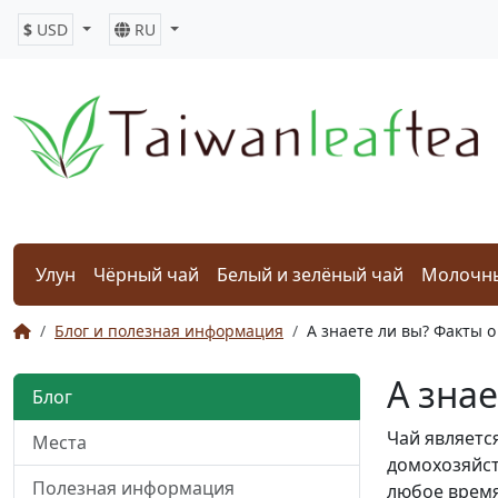
$
USD
RU
Улун
Чёрный чай
Белый и зелёный чай
Молочны
Блог и полезная информация
А знаете ли вы? Факты о
А знае
Блог
Чай являетс
Места
домохозяйст
Полезная информация
любое время