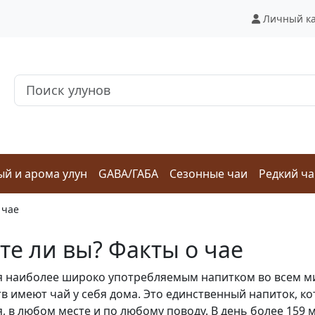
Личный к
й и арома улун
GABA/ГАБА
Сезонные чаи
Редкий ч
 чае
те ли вы? Факты о чае
я наиболее широко употребляемым напитком во всем мир
в имеют чай у себя дома. Это единственный напиток, ко
, в любом месте и по любому поводу. В день более 159