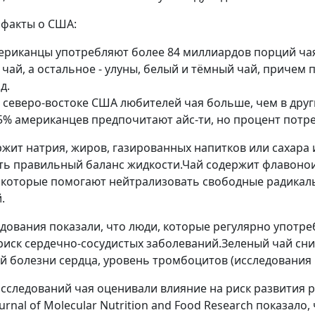
факты о США:
ериканцы употребляют более 84 миллиардов порций чая,
чай, а остальное - улуны, белый и тёмный чай, причем 
д.
и северо-востоке США любителей чая больше, чем в друг
5% американцев предпочитают айс-ти, но процент потреб
ржит натрия, жиров, газированных напитков или сахара 
ь правильный баланс жидкости.Чай содержит флавоно
 которые помогают нейтрализовать свободные радикал
.
дования показали, что люди, которые регулярно употре
иск сердечно-сосудистых заболеваний.Зеленый чай сни
 болезни сердца, уровень тромбоцитов (исследования D
исследований чая оценивали влияние на риск развития 
rnal of Molecular Nutrition and Food Research показало