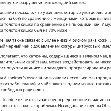
тки путём разрушения митохондрий клеток.
ование показало, что у женщин, которые употребляли эк
лся на 60% по сравнению с женщинами, которые выпивал
ка толстой кишки по сравнению с не пьющими чай. У муж
ка толстой кишки был на 70% ниже.
е чая также связано с более низким риском рака кожи. 
ый черный чай с добавлением кожуры цитрусовых, имели
полагают, что катехины, содержащиеся в зеленом чае, 
алительным свойствам, может воздействовать на неско
ост опухоли яичников и замедлять прогрессировании ра
я Alzheimer’s Association выявили несколько факторов,
ских заболеваний, и чай является одним из них, так как
 свободных радикалов.
 L-teanine в чае оказывает непосредственное влияние н
 решать сложные проблемы. Исследование группы Ohsaki