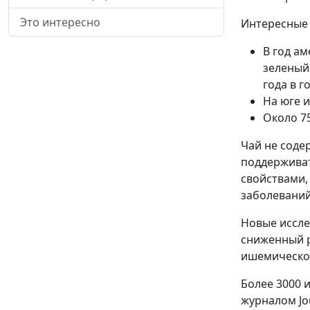
Это интересно
Интересные 
В год ам
зеленый 
года в го
На юге 
Около 7
Чай не соде
поддерживат
свойствами,
заболеваний
Новые иссле
сниженный р
ишемической
Более 3000 
журналом Jou