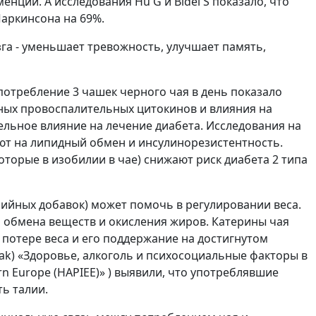
нции. А исследования Hu G и Bidel S показало, что
Паркинсона на 69%.
зга - уменьшает тревожность, улучшает память,
потребление 3 чашек черного чая в день показало
ных провоспалительных цитокинов и влияния на
ельное влияние на лечение диабета. Исследования на
ют на липидный обмен и инсулинорезистентность.
торые в изобилии в чае) снижают риск диабета 2 типа
рийных добавок) может помочь в регулировании веса.
и обмена веществ и окисления жиров. Катерины чая
 потере веса и его поддержание на достигнутом
iak) «Здоровье, алкоголь и психосоциальные факторы в
tern Europe (HAPIEE)» ) выявили, что употреблявшие
ть талии.