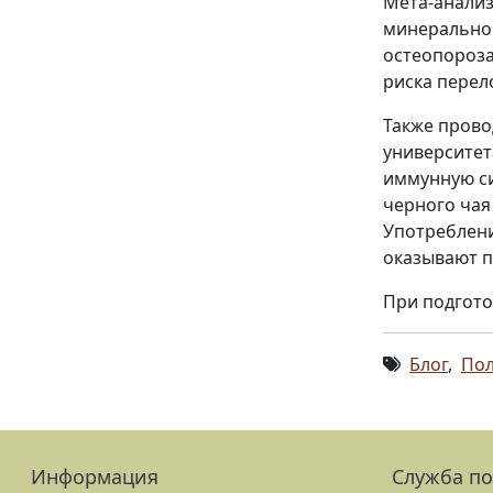
Мета-анализ
минеральной
остеопороза
риска перел
Также прово
университет
иммунную си
черного чая
Употреблени
оказывают п
При подгото
Блог
,
Пол
Информация
Служба п