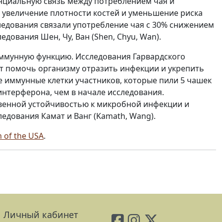
енциальную связь между потреблением чая и
 увеличение плотности костей и уменьшение риска
едования связали употребление чая с 30% снижением
дования Шен, Чу, Ван (Shen, Chyu, Wan).
иммунную функцию. Исследования Гарвардского
ет помочь организму отразить инфекции и укрепить
е иммунные клетки участников, которые пили 5 чашек
 интерферона, чем в начале исследования.
венной устойчивостью к микробной инфекции и
едования Камат и Ванг (Kamath, Wang).
n of the USA
.
Личный кабинет