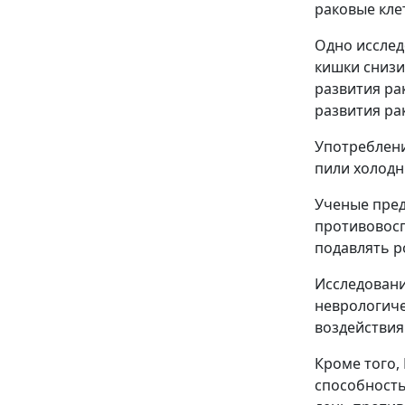
раковые кле
Одно исслед
кишки снизи
развития ра
развития ра
Употреблени
пили холодн
Ученые пред
противовосп
подавлять р
Исследовани
неврологиче
воздействия
Кроме того,
способность