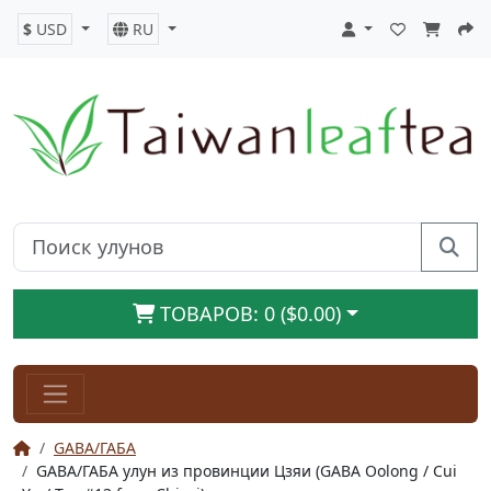
$
USD
RU
ТОВАРОВ: 0 ($0.00)
GABA/ГАБА
GABA/ГАБА улун из провинции Цзяи (GABA Oolong / Cui