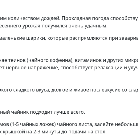
шим количеством дождей. Прохладная погода способству
есеннего урожая получился очень удачным.
 маленькие шарики, которые распрямляются при завари
чае теинов (чайного кофеина), витаминов и других мик
ает нервное напряжение, способствует релаксации и улу
го сладкого вкуса, долгое и живое послевкусие со сла
ный чайник подходит лучше всего.
ов (1-5 чайных ложек) чайного листа, залейте небольши
к крышкой на 2-3 минуты до подачи на стол.