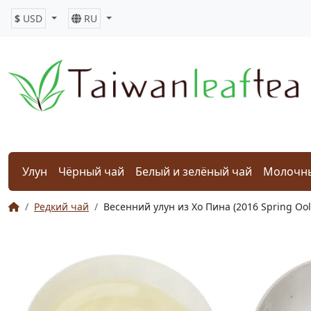
$
USD
RU
Улун
Чёрный чай
Белый и зелёный чай
Молочны
Редкий чай
Весенний улун из Хо Пина (2016 Spring Oo