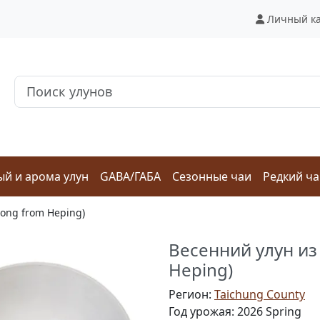
Личный к
й и арома улун
GABA/ГАБА
Сезонные чаи
Редкий ч
long from Heping)
Весенний улун из 
Heping)
Регион:
Taichung County
Год урожая: 2026 Spring