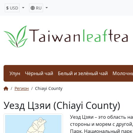
$
USD
RU
Улун
Чёрный чай
Белый и зелёный чай
Молочны
Регион
Chiayi County
Уезд Цзяи (Chiayi County)
Уезд Цзяи – это область н
стороны и морем с другой
Парк, Национальный парк