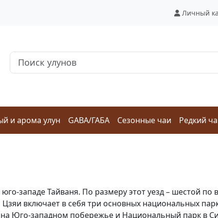
Личный к
й и арома улун
GABA/ГАБА
Сезонные чаи
Редкий ч
а юго-западе Тайваня. По размеру этот уезд – шестой п
, Цзяи включает в себя три основных национальных п
 на Юго-западном побережье и Национальный парк в С