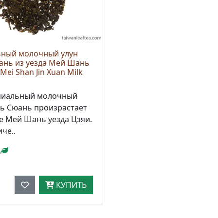
ный молочный улун
ань из уезда Мей Шань
Mei Shan Jin Xuan Milk
миальный молочный
нь Сюань произрастает
е Мей Шань уезда Цзяи.
иче..
КУПИТЬ