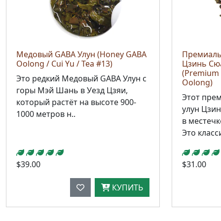
Медовый GABA Улун (Honey GABA
Премиаль
Oolong / Cui Yu / Tea #13)
Цзинь Сю
(Premium 
Это редкий Медовый GABA Улун с
Oolong)
горы Мэй Шань в Уезд Цзяи,
Этот пре
который растёт на высоте 900-
улун Цзи
1000 метров н..
в местечк
Это класс
$39.00
$31.00
КУПИТЬ