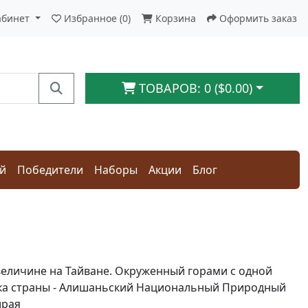
абинет
Избранное (0)
Корзина
Оформить заказ
ТОВАРОВ: 0 ($0.00)
ай
Победители
Наборы
Акции
Блог
о величине на Тайване. Окруженный горами с одной
арка страны - Алишаньский Национальный Природный
ирая