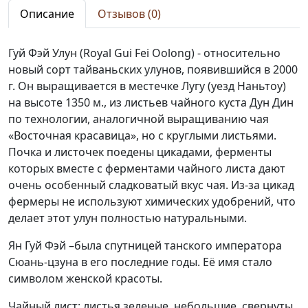
Описание
Отзывов (0)
Гуй Фэй Улун (Royal Gui Fei Oolong) - относительно
новый сорт тайваньских улунов, появившийся в 2000
г. Он выращивается в местечке Лугу (уезд Наньтоу)
на высоте 1350 м., из листьев чайного куста Дун Дин
по технологии, аналогичной выращиванию чая
«Восточная красавица», но с круглыми листьями.
Почка и листочек поедены цикадами, ферменты
которых вместе с ферментами чайного листа дают
очень особенный сладковатый вкус чая. Из-за цикад
фермеры не используют химических удобрений, что
делает этот улун полностью натуральными.
Ян Гуй Фэй –была спутницей танского императора
Сюань-цзуна в его последние годы. Её имя стало
символом женской красоты.
Чайный лист: листья зеленые, небольшие, свернуты