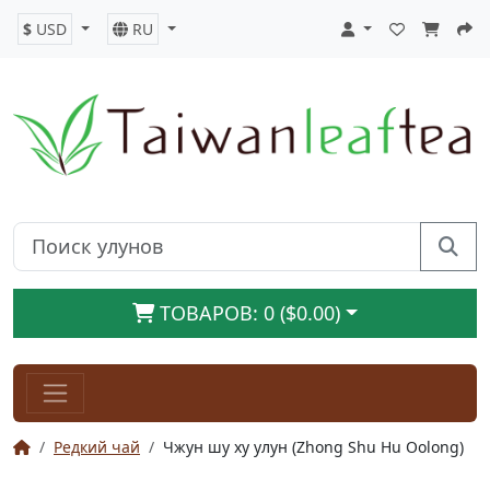
$
USD
RU
ТОВАРОВ: 0 ($0.00)
Редкий чай
Чжун шу ху улун (Zhong Shu Hu Oolong)