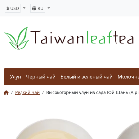
$
USD
RU
Улун
Чёрный чай
Белый и зелёный чай
Молочны
Редкий чай
Высокогорный улун из сада Юй Шань (Alpi