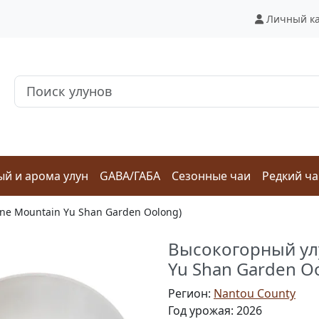
Личный к
й и арома улун
GABA/ГАБА
Сезонные чаи
Редкий ч
ne Mountain Yu Shan Garden Oolong)
Высокогорный улу
Yu Shan Garden O
Регион:
Nantou County
Год урожая: 2026