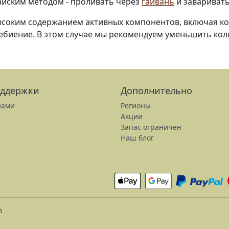
айским методом - проливать через
гайвань
и заваривать
высоким содержанием активных компонентов, включая к
ение. В этом случае мы рекомендуем уменьшить колич
оддержки
Дополнительно
нами
Регионы
Акции
Запас ограничен
Наш блог
m